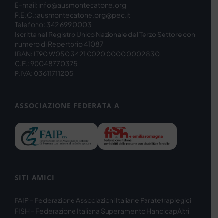
E-mail: info@ausmontecatone.org
P.E.C.: ausmontecatone.org@pec.it
Telefono: 342 699 0003
Iscritta nel Registro Unico Nazionale del Terzo Settore con
numero di Repertorio 41087
IBAN: IT90 W050 3421 0020 0000 0002 830
C.F.: 90048770375
P.IVA: 03611711205
ASSOCIAZIONE FEDERATA A
SITI AMICI
FAIP – Federazione Associazioni Italiane Paratetraplegici
FISH – Federazione Italiana Superamento Handicap
Altri