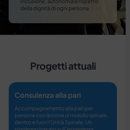
inclusione, autonomia e rispetto
della dignità di ogni persona.
[->]
P
r
o
g
e
t
t
i
a
t
t
u
a
l
i
Consulenza alla pari
Accompagnamento alla pari per
persone con lesione al midollo spinale,
dentro e fuori l’Unità Spinale. Un
sostegno basato sull’esperienza