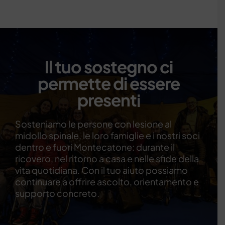
I
l
t
u
o
s
o
s
t
e
g
n
o
c
i
p
e
r
m
e
t
t
e
d
i
e
s
s
e
r
e
p
r
e
s
e
n
t
i
Sosteniamo le persone con lesione al
midollo spinale, le loro famiglie e i nostri soci
dentro e fuori Montecatone: durante il
ricovero, nel ritorno a casa e nelle sfide della
vita quotidiana. Con il tuo aiuto possiamo
continuare a offrire ascolto, orientamento e
supporto concreto.