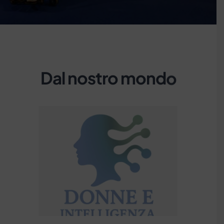
D
a
l
n
o
s
t
r
o
m
o
n
d
o