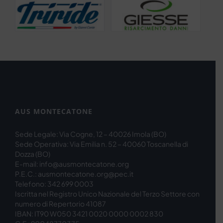
AUS MONTECATONE
Sede Legale: Via Cogne, 12 – 40026 Imola (BO)
Sede Operativa: Via Emilia n. 52 – 40060 Toscanella di
Dozza (BO)
E-mail: info@ausmontecatone.org
P.E.C.: ausmontecatone.org@pec.it
Telefono: 342 699 0003
Iscritta nel Registro Unico Nazionale del Terzo Settore con
numero di Repertorio 41087
IBAN: IT90 W050 3421 0020 0000 0002 830