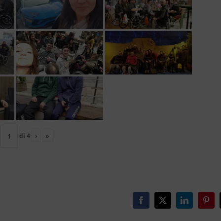
di
4
›
»
Facebook
X
LinkedIn
Pinte