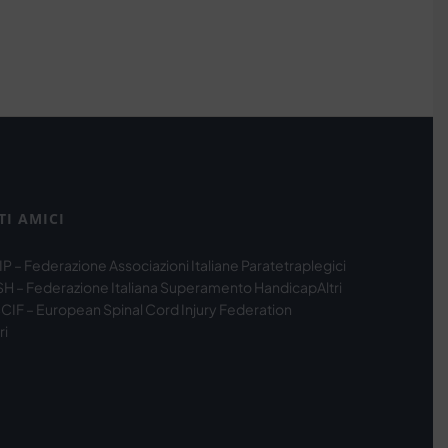
TI AMICI
IP – Federazione Associazioni Italiane Paratetraplegici
SH – Federazione Italiana Superamento Handicap
Altri
CIF – European Spinal Cord Injury Federation
ri