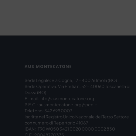
AUS MONTECATONE
Sede Legale: Via Cogne, 12 – 40026 Imola (BO)
Sede Operativa: Via Emilia n. 52 – 40060 Toscanella di
Dozza (BO)
E-mail: info@ausmontecatone.org
P.E.C.: ausmontecatone.org@pec.it
Telefono: 342 699 0003
Iscritta nel Registro Unico Nazionale del Terzo Settore
con numero di Repertorio 41087
IBAN: IT90 W050 3421 0020 0000 0002 830
C.F.: 90048770375