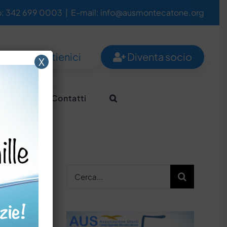
o: 342 699 0003
|
E-mail: info@ausmontecatone.org
Sostienici
Diventa socio
X
Aiutaci
Contatti
Cerca
per: