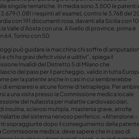
sulle singole tematiche. In media sono 3.500 le patenti
.679 (1.081 i respinti all’esame), contro le 3.768 del 2
rdia con 191 documenti rosa, davanti alla Sicilia con 10
la Valle d’Aosta con una. A livello di province, prima è
on 64, Torino con 50.
 oggi può guidare la macchina chi soffre di amputazion
i ha gravi deficit visivi e uditivi”, spiega il
sione Invalidi del Distretto 5 di Milano che
lascio del pass per il parcheggio, valido in tutta Europ
ame per la patente anche in casi in cui sembrerebbe
hi di emiparesi e alcune forme di tetraplegia. Per ambir
si a una visita presso la Commissione medica locale
essione del nullaosta per malattie cardiovascolari,
insulina, sclerosi multipla, miastenia grave, atrofia
malattie del sistema nervoso periferico. «Attenzione –
idanti sopraggiunte dopo il conseguimento della patent
lla Commissione medica, deve sapere che in caso di
one la rivalsa sui danni pagati a terzi, e quindi potreb