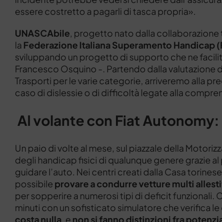
essere costretto a pagarli di tasca propria».
UNASCAbile
, progetto nato dalla collaborazione 
la
Federazione Italiana Superamento Handicap (
sviluppando un progetto di supporto che ne facilit
Francesco Osquino -. Partendo dalla valutazione del
Trasporti per le varie categorie, arriveremo alla pre
caso di dislessie o di difficoltà legate alla compren
Al volante con Fiat Autonomy: fa
Un paio di volte al mese, sul piazzale della Motorizzaz
degli handicap fisici di qualunque genere grazie 
guidare l’auto. Nei centri creati dalla Casa torinese 
possibile
provare a condurre vetture multi allest
per sopperire a numerosi tipi di deficit funzionali. 
minuti con un sofisticato simulatore che verifica le 
costa nulla
, e
non si fanno distinzioni fra potenzia