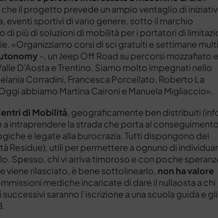
ù che il progetto prevede un ampio ventaglio di iniziati
a, eventi sportivi di vario genere, sotto il marchio
più di soluzioni di mobilità per i portatori di limitazi
glie. «Organizziamo corsi di sci gratuiti e settimane mult
utonomy
-, un Jeep Off Road su percorsi mozzafiato e
Valle D’Aosta e Trentino. Siamo molto impegnati nello
Melania Corradini, Francesca Porcellato, Roberto La
Oggi abbiamo Martina Caironi e Manuela Migliaccio».
entri di Mobilità
, geograficamente ben distribuiti (inf
olge a intraprendere la strada che porta al conseguiment
giche e legate alla burocrazia. Tutti dispongono dei
ità Residue), utili per permettere a ognuno di individuar
colo. Spesso, chi vi arriva timoroso e con poche speranz
he viene rilasciato, è bene sottolinearlo,
non ha valore
mmissioni mediche incaricate di dare il nullaosta a chi
si successivi saranno l’iscrizione a una scuola guida e gli
B.