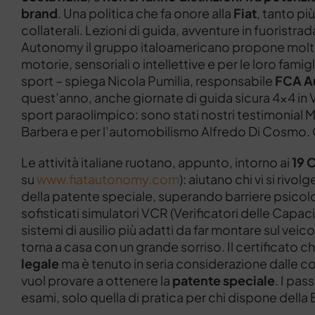
brand
. Una politica che fa onore alla
Fiat
, tanto pi
collaterali. Lezioni di guida, avventure in fuoristrad
Autonomy il gruppo italoamericano propone molto di 
motorie, sensoriali o intellettive e per le loro fami
sport – spiega Nicola Pumilia, responsabile
FCA A
quest’anno, anche giornate di guida sicura 4×4 in 
sport paraolimpico: sono stati nostri testimonial 
Barbera e per l’automobilismo Alfredo Di Cosmo. 
Le attività italiane ruotano, appunto, intorno ai
19 C
su
www.fiatautonomy.com
): aiutano chi vi si riv
della patente speciale, superando barriere psicolo
sofisticati simulatori VCR (Verificatori delle Capac
sistemi di ausilio più adatti da far montare sul vei
torna a casa con un grande sorriso. Il certificato c
legale
ma è tenuto in seria considerazione dalle co
vuol provare a ottenere la
patente speciale
. I pas
esami, solo quella di pratica per chi dispone della 