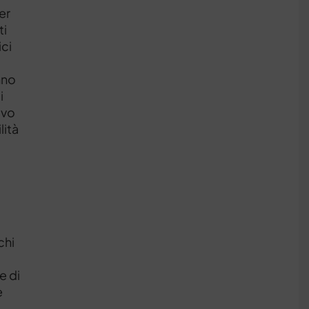
per
ti
ici
nno
i
ovo
lità
chi
e di
e