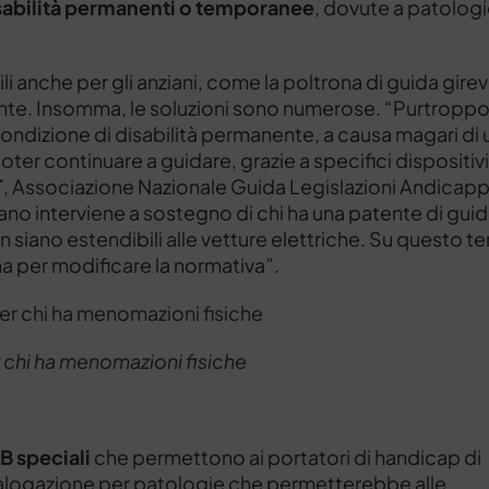
sabilità permanenti o temporanee
, dovute a patologi
tili anche per gli anziani, come la poltrona di guida gire
nte. Insomma, le soluzioni sono numerose. “Purtropp
a condizione di disabilità permanente, a causa magari di 
ter continuare a guidare, grazie a specifici dispositivi
T
, Associazione Nazionale Guida Legislazioni Andicapp
liano interviene a sostegno di chi ha una patente di gui
 siano estendibili alle vetture elettriche. Su questo t
a per modificare la normativa”.
er chi ha menomazioni fisiche
B speciali
che permettono ai portatori di handicap di
talogazione per patologie che permetterebbe alle