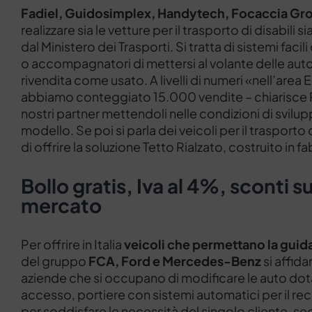
Fadiel, Guidosimplex, Handytech, Focaccia Gr
realizzare sia le vetture per il trasporto di disabili 
dal Ministero dei Trasporti. Si tratta di sistemi fac
o accompagnatori di mettersi al volante delle auto
rivendita come usato. A livelli di numeri «nell’are
abbiamo conteggiato 15.000 vendite – chiarisce Pu
nostri partner mettendoli nelle condizioni di svilup
modello. Se poi si parla dei veicoli per il trasporto
di offrire la soluzione Tetto Rialzato, costruito in f
Bollo gratis, Iva al 4%, sconti s
mercato
Per offrire in Italia
veicoli che permettano la guida
del gruppo
FCA, Ford e Mercedes-Benz
si affida
aziende che si occupano di modificare le auto dot
accesso, portiere con sistemi automatici per il re
per soddisfare le necessità del singolo cliente, s