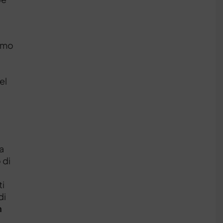
iamo
el
ha
 di
ti
di
n