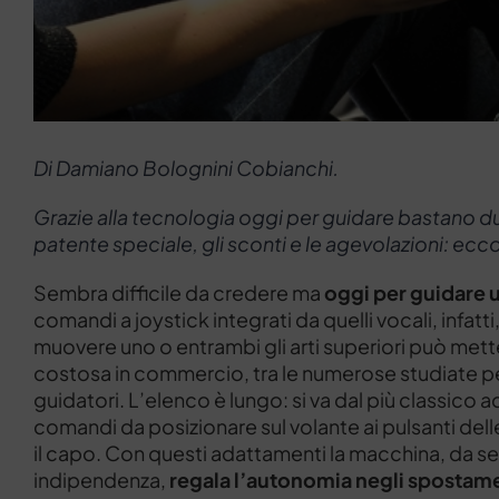
Di Damiano Bolognini Cobianchi.
Grazie alla tecnologia oggi per guidare bastano d
patente speciale, gli sconti e le agevolazioni: ec
Sembra difficile da credere ma
oggi per guidare u
comandi a joystick integrati da quelli vocali, infatti
muovere uno o entrambi gli arti superiori può mette
costosa in commercio, tra le numerose studiate per 
guidatori. L’elenco è lungo: si va dal più classico ac
comandi da posizionare sul volante ai pulsanti del
il capo. Con questi adattamenti la macchina, da se
indipendenza,
regala l’autonomia negli spostam