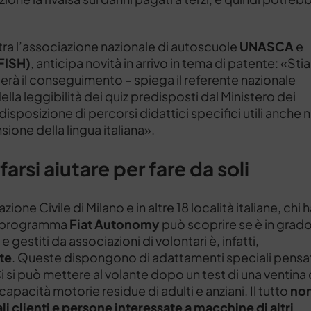
tra l’associazione nazionale di autoscuole
UNASCA
e
FISH)
, anticipa novità in arrivo in tema di patente: «St
erà il conseguimento – spiega il referente nazionale
la leggibilità dei quiz predisposti dal Ministero dei
disposizione di percorsi didattici specifici utili anche n
sione della lingua italiana».
rsi aiutare per fare da soli
ione Civile di Milano e in altre 18 località italiane, chi 
al programma
Fiat Autonomy
può scoprire se è in grado
e gestiti da associazioni di volontari è, infatti,
ite
. Queste dispongono di adattamenti speciali pensa
Ci si può mettere al volante dopo un test di una ventina 
capacità motorie residue di adulti e anziani. Il tutto
no
li clienti e persone interessate a macchine di altri