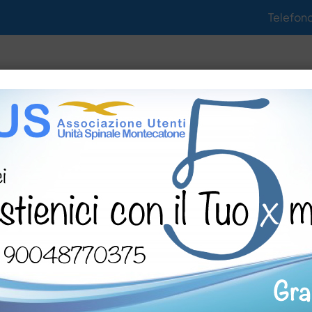
Telefon
tività
Notizie
Gallerie
Documenti
ri