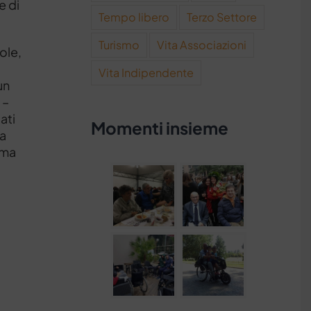
e di
Tempo libero
Terzo Settore
Turismo
Vita Associazioni
vole,
o
Vita Indipendente
un
 –
ati
Momenti insieme
da
ema