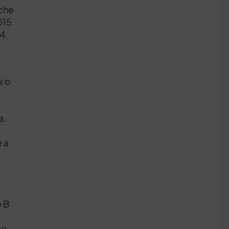
 che
015
4,
i o
a.
e a
e B
be