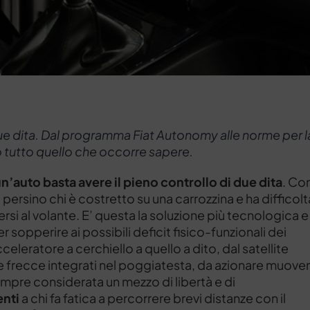
ue dita. Dal programma Fiat Autonomy alle norme per l
co tutto quello che occorre sapere.
n’auto basta avere il pieno controllo di due dita
. Con
, persino chi è costretto su una carrozzina e ha difficolt
rsi al volante. E’ questa la soluzione più tecnologica e
sopperire ai possibili deficit fisico-funzionali dei
celeratore a cerchiello a quello a dito, dal satellite
le frecce integrati nel poggiatesta, da azionare muov
mpre considerata un mezzo di libertà e di
enti
a chi fa fatica a percorrere brevi distanze con il