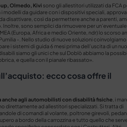
oup, Olmedo, Kivi
sono gli allestitori utilizzati da FCA 
sia i modelli da guidare con i dispositivi speciali, approva
ili da disattivare, così da permettere anche a parenti, am
. Inoltre, sono semplici da rimuovere per un’eventuale
a EMEA (Europa, Africa e medio Oriente, ndr) lo scorso a
milia -. Nello studio di nuove soluzioni coinvolgiamo 
pare i sistemi di guida 6 mesi prima dell’uscita di un nu
 disabili siamo gli unici che sul Doblò abbiamo la possibi
abbrica, e quella con il pianale ribassato».
ull’acquisto: ecco cosa offre il
 anche agli automobilisti con disabilità fisiche
, i mar
no direttamente ad allestitori specializzati. Si tratta di
andole di comandi al volante, poltrone girevoli, pedan
cupero a bordo della carrozzina e tutto quello che serv
econdo specifiche concordate con i Costruttori. Altri