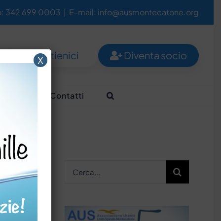
o: 342 699 0003
|
E-mail: info@ausmontecatone.org
Sostienici
Diventa socio
X
Aiutaci
Contatti
Cerca
per: