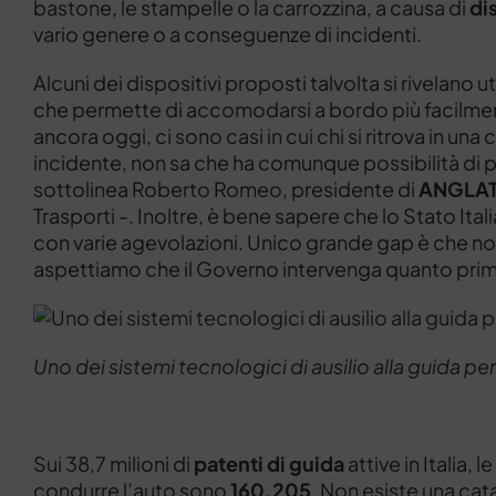
bastone, le stampelle o la carrozzina, a causa di
di
vario genere o a conseguenze di incidenti.
Alcuni dei dispositivi proposti talvolta si rivelano u
che permette di accomodarsi a bordo più facilme
ancora oggi, ci sono casi in cui chi si ritrova in un
incidente, non sa che ha comunque possibilità di po
sottolinea Roberto Romeo, presidente di
ANGLA
Trasporti -. Inoltre, è bene sapere che lo Stato Ita
con varie agevolazioni. Unico grande gap è che non
aspettiamo che il Governo intervenga quanto prim
Uno dei sistemi tecnologici di ausilio alla guida p
Sui 38,7 milioni di
patenti di guida
attive in Italia, le
condurre l’auto sono
160.205
. Non esiste una ca