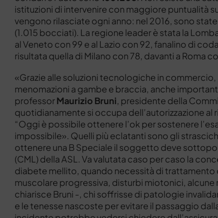
istituzioni di intervenire con maggiore puntualità 
vengono rilasciate ogni anno: nel 2016, sono state 3
(1.015 bocciati). La regione leader è stata la Lomba
al Veneto con 99 e al Lazio con 92, fanalino di coda 
risultata quella di Milano con 78, davanti a Roma c
«Grazie alle soluzioni tecnologiche in commercio,
menomazioni a gambe e braccia, anche importanti e ch
professor
Maurizio Bruni
, presidente della Commis
quotidianamente si occupa dell’autorizzazione al ri
“Oggi è possibile ottenere l’ok per sostenere l’es
impossibile». Quelli più eclatanti sono gli strascic
ottenere una B Speciale il soggetto deve sottopor
(CML) della ASL. Va valutata caso per caso la conc
diabete mellito, quando necessità di trattamento di 
muscolare progressiva, disturbi miotonici, alcune 
chiarisce Bruni -, chi soffrisse di patologie inval
e le tenesse nascoste per evitare il passaggio da
incidente potrebbe vedersi chiedere dall’assicurazi