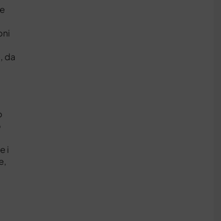
ve
oni
i
, da
o
o
e i
e,