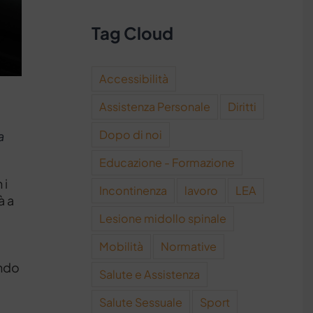
Tag Cloud
Accessibilità
Assistenza Personale
Diritti
Dopo di noi
a
Educazione - Formazione
 i
Incontinenza
lavoro
LEA
à a
Lesione midollo spinale
Mobilità
Normative
endo
Salute e Assistenza
Salute Sessuale
Sport