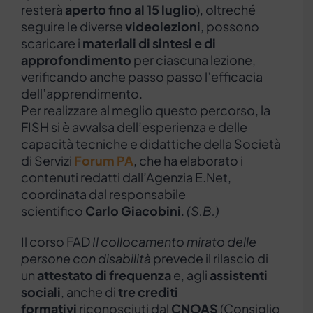
resterà
aperto
fino al 15 luglio
), oltreché
seguire le diverse
videolezioni
, possono
scaricare i
materiali di sintesi e di
approfondimento
per ciascuna lezione,
verificando anche passo passo l’efficacia
dell’apprendimento.
Per realizzare al meglio questo percorso, la
FISH si è avvalsa dell’esperienza e delle
capacità tecniche e didattiche della Società
di Servizi
Forum PA
, che ha elaborato i
contenuti redatti dall’Agenzia E.Net,
coordinata dal responsabile
scientifico
Carlo Giacobini
.
(S.B.)
Il corso FAD
Il collocamento mirato delle
persone con disabilità
prevede il rilascio di
un
attestato di frequenza
e, agli
assistenti
sociali
, anche di
tre crediti
formativi
riconosciuti dal
CNOAS
(Consiglio