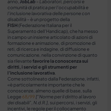
anno,
JobLab
–
Laboratori, percorsi e
comunità di pratica per l’occupabilità e
l’inclusione lavorativa delle persone con
disabilità
– è un progetto della
FISH
(Federazione Italiana per il
Superamento dell’Handicap), che ha messo
in campo un insieme articolato di azioni di
formazione e animazione, di promozione di
reti, di ricerca e indagine, di diffusione e
comunicazione, nella convinzione di quanto
sia rilevante
favorire la conoscenza sui
diritti, i servizi e gli strumenti per
l’inclusione lavorativa
.
Come sottolineato dalla Federazione, infatti,
«è particolarmente importante che le
conoscenze, almeno quelle di base, sulla
Legge
68/99
[“Norme per il diritto al lavoro
dei disabili”, N.d.R.]
, sui percorsi, i servizi, gli
incentivi, le regole per il collocamento