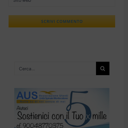
Cerca
per: