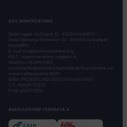
AUS MONTECATONE
Sede Legale: Via Cogne, 12 – 40026 Imola (BO)
Sede Operativa: Via Emilia n. 52 – 40060 Toscanella di
Dozza (BO)
E-mail: info@ausmontecatone.org
P.E.C.: ausmontecatone.org@pec.it
Telefono: 342 699 0003
Iscritta nel Registro Unico Nazionale del Terzo Settore con
numero di Repertorio 41087
IBAN: IT90 W050 3421 0020 0000 0002 830
C.F.: 90048770375
P.IVA: 03611711205
ASSOCIAZIONE FEDERATA A