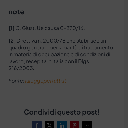
note
[1]
C. Giust. Ue causa C-270/16.
[2]
Direttiva n. 2000/78 che stabilisce un
quadro generale per la parità di trattamento
in materia di occupazione e di condizioni di
lavoro, recepita in Italia con il Dlgs
216/2003.
Fonte:
laleggepertutti.it
Condividi questo post!
Facebook
X
LinkedIn
Pinterest
Email