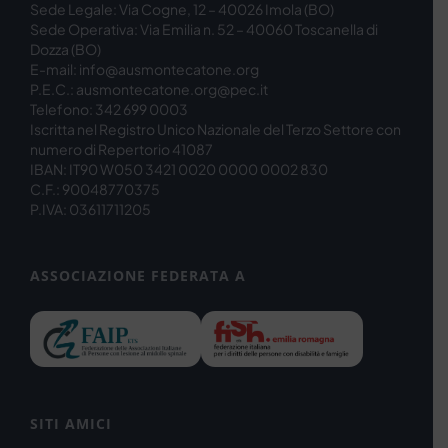
Sede Legale: Via Cogne, 12 – 40026 Imola (BO)
Sede Operativa: Via Emilia n. 52 – 40060 Toscanella di
Dozza (BO)
E-mail: info@ausmontecatone.org
P.E.C.: ausmontecatone.org@pec.it
Telefono: 342 699 0003
Iscritta nel Registro Unico Nazionale del Terzo Settore con
numero di Repertorio 41087
IBAN: IT90 W050 3421 0020 0000 0002 830
C.F.: 90048770375
P.IVA: 03611711205
ASSOCIAZIONE FEDERATA A
SITI AMICI