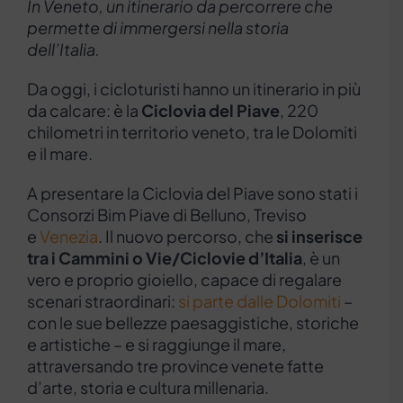
In Veneto, un itinerario da percorrere che
permette di immergersi nella storia
dell’Italia.
Da oggi, i cicloturisti hanno un itinerario in più
da calcare: è la
Ciclovia del Piave
, 220
chilometri in territorio veneto, tra le Dolomiti
e il mare.
A presentare la Ciclovia del Piave sono stati i
Consorzi Bim Piave di Belluno, Treviso
e
Venezia
. Il nuovo percorso, che
si inserisce
tra i Cammini o Vie/Ciclovie d’Italia
, è un
vero e proprio gioiello, capace di regalare
scenari straordinari:
si parte dalle Dolomiti
–
con le sue bellezze paesaggistiche, storiche
e artistiche – e si raggiunge il mare,
attraversando tre province venete fatte
d’arte, storia e cultura millenaria.