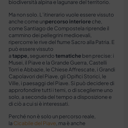
biodiversità alpina e lagunare del territorio.
Ma non solo. L’itinerario vuole essere vissuto
anche come un
percorso interiore
che,
come Santiago de Compostela riprende il
cammino dei pellegrini medioevali,
ripercorre le rive del fiume Sacro alla Patria. E
può essere vissuto
a
tappe,
seguendo
tematiche
ben precise: i
Musei, il Piave e la Grande Guerra, Castelli
Torri e Abbazie, le Chiese Affrescate, i Grandi
Capolavori del Piave, gli Opifici Storici, le
Ville, i paesaggi del Piave. Si può decidere di
approfondire tutti i temi, o di sceglierne uno
solo, a seconda del tempo a disposizione e
di ciò a cui si è interessati.
Perché non è solo un percorso reale,
la
Cicabile del Piave
, ma è anche