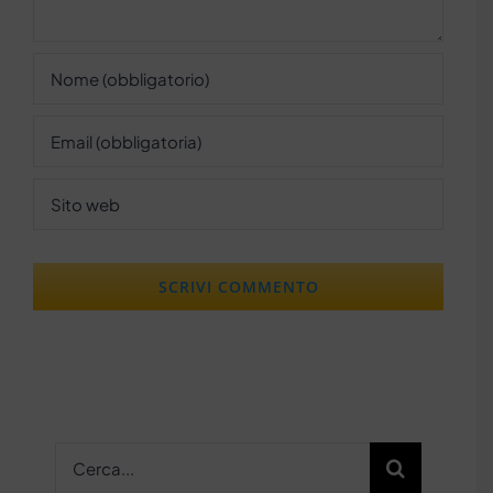
Cerca
per: