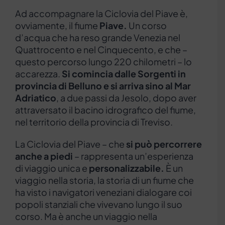
Ad accompagnare la Ciclovia del Piave è,
ovviamente, il fiume
Piave.
Un corso
d’acqua che ha reso grande Venezia nel
Quattrocento e nel Cinquecento, e che –
questo percorso lungo 220 chilometri – lo
accarezza.
Si comincia dalle Sorgenti in
provincia di Belluno e si arriva sino al Mar
Adriatico
, a due passi da Jesolo, dopo aver
attraversato il bacino idrografico del fiume,
nel territorio della provincia di Treviso.
La Ciclovia del Piave – che
si può percorrere
anche a piedi
– rappresenta un’esperienza
di viaggio unica e
personalizzabile.
È un
viaggio nella storia, la storia di un fiume che
ha visto i navigatori veneziani dialogare coi
popoli stanziali che vivevano lungo il suo
corso. Ma è anche un viaggio nella