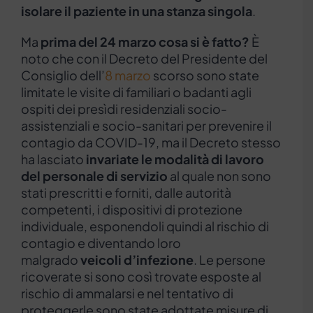
isolare il paziente in una stanza singola
.
Ma
prima del 24 marzo cosa si è fatto?
È
noto che con il Decreto del Presidente del
Consiglio dell’
8 marzo
scorso sono state
limitate le visite di familiari o badanti agli
ospiti dei presìdi residenziali socio-
assistenziali e socio-sanitari per prevenire il
contagio da COVID-19, ma il Decreto stesso
ha lasciato
invariate le modalità di lavoro
del personale di servizio
al quale non sono
stati prescritti e forniti, dalle autorità
competenti, i dispositivi di protezione
individuale, esponendoli quindi al rischio di
contagio e diventando loro
malgrado
veicoli d’infezione
. Le persone
ricoverate si sono così trovate esposte al
rischio di ammalarsi e nel tentativo di
proteggerle sono state adottate misure di