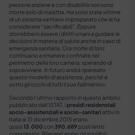
persone anziane e con disabilità non sono
morte solo di malattia, ma sono state vittime
di un sistema sanitario impreparato che le ha
considerate “sacrificabili”. Eppure
dovrebbero essere i diritti umani a guidare le
decisioni in materia di salute anche in caso di
emergenza sanitaria. Ora molte di loro
continuano a rimanere confinate nel
perimetro della loro camera, sperando di
sopravvivere. In futuro andrà ripensato
questo modello di assistenza, perché è
sotto gli occhi di tutti il suo fallimento».
Secondo l’ultimo rapporto in questo àmbito
pubblicato dall’ISTAT, i
presìdi residenziali
socio-assistenziali e socio-sanitari
attivi in
Italia al 31 dicembre 2015 erano
quasi
13.000
con
390.689
posti letto
complessivi. Rilevanti erano gli squilibri