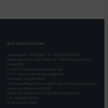
AUS MONTECATONE
Sede Legale: Via Cogne, 12 – 40026 Imola (BO)
Sede Operativa: Via Emilia n. 52 – 40060 Toscanella di
Dozza (BO)
E-mail: info@ausmontecatone.org
P.E.C.: ausmontecatone.org@pec.it
Telefono: 342 699 0003
Iscritta nel Registro Unico Nazionale del Terzo Settore con
numero di Repertorio 41087
IBAN: IT90 W050 3421 0020 0000 0002 830
C.F.: 90048770375
P.IVA: 03611711205