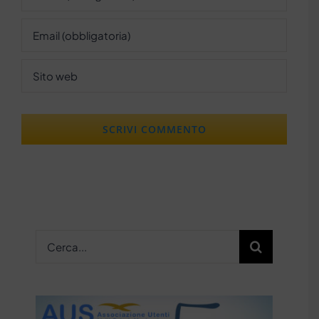
Cerca
per: