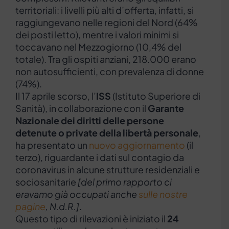
territoriali: i livelli più alti d’offerta, infatti, si
raggiungevano nelle regioni del Nord (64%
dei posti letto), mentre i valori minimi si
toccavano nel Mezzogiorno (10,4% del
totale). Tra gli ospiti anziani, 218.000 erano
non autosufficienti, con prevalenza di donne
(74%).
Il 17 aprile scorso, l’
ISS
(Istituto Superiore di
Sanità), in collaborazione con il
Garante
Nazionale dei diritti delle persone
detenute o private della libertà personale
,
ha presentato un
nuovo aggiornamento
(il
terzo), riguardante i dati sul contagio da
coronavirus in alcune strutture residenziali e
sociosanitarie
[del primo rapporto ci
eravamo già occupati anche
sulle nostre
pagine
, N.d.R.]
.
Questo tipo di rilevazioni è iniziato il
24