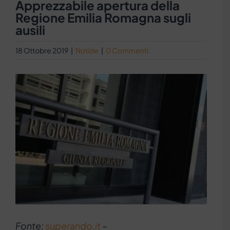
Apprezzabile apertura della
Regione Emilia Romagna sugli
ausili
18 Ottobre 2019
|
Notizie
|
0 Commenti
Ingrandisci
immagine
Fonte:
superando.it
–