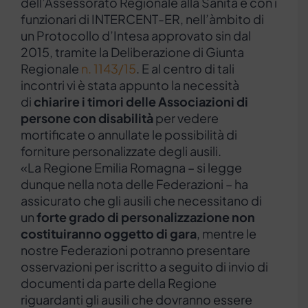
dell’Assessorato Regionale alla Sanità e con i
funzionari di INTERCENT-ER, nell’àmbito di
un Protocollo d’Intesa approvato sin dal
2015, tramite la Deliberazione di Giunta
Regionale
n. 1143/15
. E al centro di tali
incontri vi è stata appunto la necessità
di
chiarire
i timori delle Associazioni di
persone con disabilità
per vedere
mortificate o annullate le possibilità di
forniture personalizzate degli ausili.
«La Regione Emilia Romagna – si legge
dunque nella nota delle Federazioni – ha
assicurato che gli ausili che necessitano di
un
forte grado di personalizzazione non
costituiranno oggetto di gara
, mentre le
nostre Federazioni potranno presentare
osservazioni per iscritto a seguito di invio di
documenti da parte della Regione
riguardanti gli ausili che dovranno essere