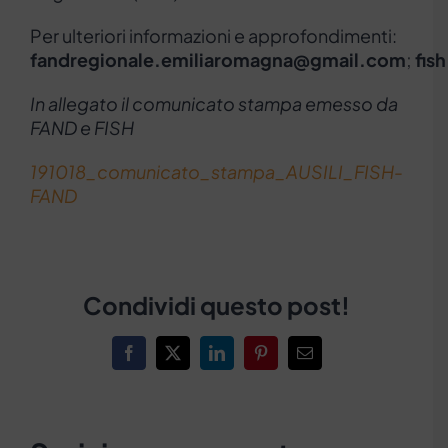
Per ulteriori informazioni e approfondimenti:
fandregionale.emiliaromagna@gmail.com
;
fis
In allegato il comunicato stampa emesso da
FAND e FISH
191018_comunicato_stampa_AUSILI_FISH-
FAND
Condividi questo post!
Facebook
X
LinkedIn
Pinterest
Email