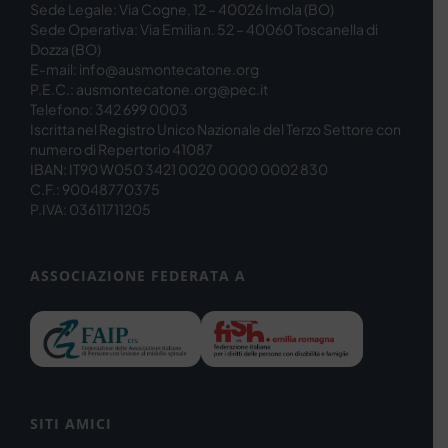
Sede Legale: Via Cogne, 12 – 40026 Imola (BO)
Sede Operativa: Via Emilia n. 52 – 40060 Toscanella di
Dozza (BO)
E-mail: info@ausmontecatone.org
P.E.C.: ausmontecatone.org@pec.it
Telefono: 342 699 0003
Iscritta nel Registro Unico Nazionale del Terzo Settore con
numero di Repertorio 41087
IBAN: IT90 W050 3421 0020 0000 0002 830
C.F.: 90048770375
P.IVA: 03611711205
ASSOCIAZIONE FEDERATA A
SITI AMICI