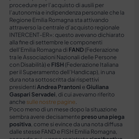
procedure per l’acquisto di ausili per
l’autonomia e indipendenza personale che la
Regione Emilia Romagna sta attivando
attraverso la centrale d’acquisto regionale
INTERCENT-ER»: questo avevano dichiarato
alla fine di settembre le componenti
dell’Emilia Romagna di
FAND
(Federazione
tra le Associazioni Nazionali delle Persone
con Disabilità) e
FISH
(Federazione Italiana
per il Superamento dell’Handicap), in una
dura nota sottoscritta dai rispettivi
presidenti
Andrea Prantoni
e
Giuliana
Gaspari Servadei
, di cui avevamo riferito
anche
sulle nostre pagine
.
Poco meno di un mese dopo la situazione
sembra avere decisamente
preso una piega
positiva
, come si evince da una nota diffusa
dalle stesse FAND e FISH Emilia Romagna,
secondo cui «vanno registrate
significative