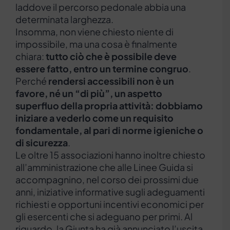
laddove il percorso pedonale abbia una
determinata larghezza.
Insomma, non viene chiesto niente di
impossibile, ma una cosa è finalmente
chiara:
tutto ciò che è possibile deve
essere fatto, entro un termine congruo
.
Perché
rendersi accessibili non è un
favore, né un “di più”, un aspetto
superfluo della propria attività: dobbiamo
iniziare a vederlo come un requisito
fondamentale, al pari di norme igieniche o
di sicurezza
.
Le oltre 15 associazioni hanno inoltre chiesto
all’amministrazione che alle Linee Guida si
accompagnino, nel corso dei prossimi due
anni, iniziative informative sugli adeguamenti
richiesti e opportuni incentivi economici per
gli esercenti che si adeguano per primi. Al
riguardo, la Giunta ha già annunciato l’uscita