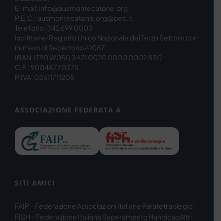
E-mail: info@ausmontecatone.org
P.E.C.: ausmontecatone.org@pec.it
Telefono: 342 699 0003
Iscritta nel Registro Unico Nazionale del Terzo Settore con
numero di Repertorio 41087
IBAN: IT90 W050 3421 0020 0000 0002 830
C.F.: 90048770375
P.IVA: 03611711205
ASSOCIAZIONE FEDERATA A
SITI AMICI
FAIP – Federazione Associazioni Italiane Paratetraplegici
FISH – Federazione Italiana Superamento Handicap
Altri