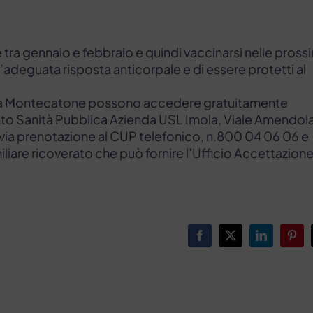
 tra gennaio e febbraio e quindi vaccinarsi nelle pross
adeguata risposta anticorpale e di essere protetti al
rati a Montecatone possono accedere gratuitamente
nto Sanità Pubblica Azienda USL Imola, Viale Amendola
ia prenotazione al CUP telefonico, n.800 04 06 06 e
iliare ricoverato che può fornire l’Ufficio Accettazione
Facebook
X
LinkedIn
Pinte