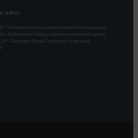
TI AMICI
IP – Federazione Associazioni Italiane Paratetraplegici
SH – Federazione Italiana Superamento Handicap
Altri
CIF – European Spinal Cord Injury Federation
ri