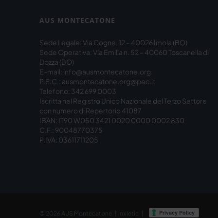
AUS MONTECATONE
Sede Legale: Via Cogne, 12 – 40026 Imola (BO)
Sede Operativa: Via Emilia n. 52 – 40060 Toscanella di
Dozza (BO)
E-mail: info@ausmontecatone.org
P.E.C.: ausmontecatone.org@pec.it
Telefono: 342 699 0003
Iscritta nel Registro Unico Nazionale del Terzo Settore
con numero di Repertorio 41087
IBAN: IT90 W050 3421 0020 0000 0002 830
C.F.: 90048770375
P.IVA: 03611711205
© 2026
AUS Montecatone
|
miletic
|