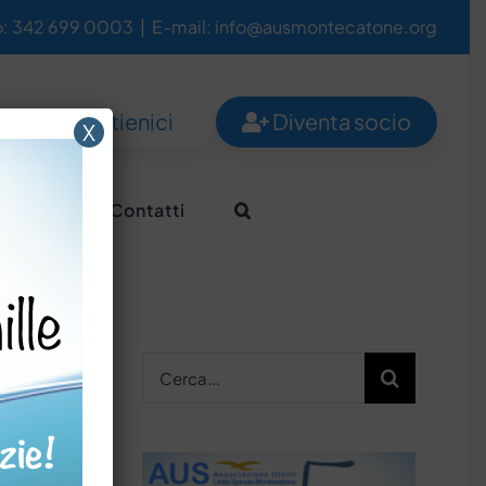
o: 342 699 0003
|
E-mail: info@ausmontecatone.org
Sostienici
Diventa socio
X
Aiutaci
Contatti
Cerca
per: