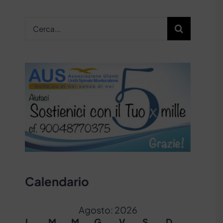
Cerca
per:
Calendario
Agosto: 2026
L
M
M
G
V
S
D