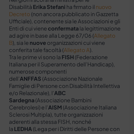
Disabilità
Erika Stefani
ha firmato il
nuovo
Decreto
(non ancora pubblicato in Gazzetta
Ufficiale), contenente sia le Associazioni e gli
Enti di cui viene
confermata
la legittimazione
ad agire in base alla Legge 67/06 (
Allegato
B
), sia le
nuove
organizzazioni cui viene
conferita tale facoltà (
Allegato A
).
Tra le prime vi sono la
FISH
(Federazione
Italiana per il Superamento dell’Handicap),
numerose componenti
dell’
ANFFAS
(Associazione Nazionale
Famiglie di Persone con Disabilità Intellettiva
e/o Relazionale), l’
ABC
Sardegna
(Associazione Bambini
Cerebrolesi) e l’
AISM
(Associazione Italiana
Sclerosi Multipla), tutte organizzazioni
aderenti alla stessa FISH, nonché
la
LEDHA
(Lega per i Diritti delle Persone con