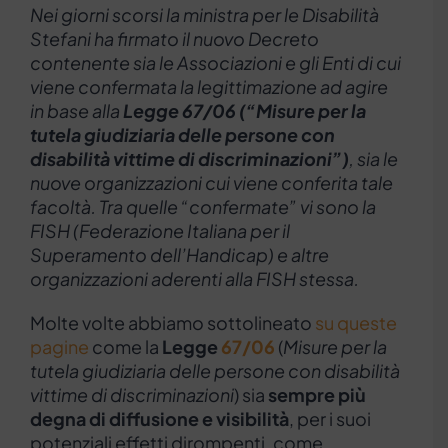
Nei giorni scorsi la ministra per le Disabilità
Stefani ha firmato il nuovo Decreto
contenente sia le Associazioni e gli Enti di cui
viene confermata la legittimazione ad agire
in base alla
Legge 67/06 (“Misure per la
tutela giudiziaria delle persone con
disabilità vittime di discriminazioni”)
, sia le
nuove organizzazioni cui viene conferita tale
facoltà. Tra quelle “confermate” vi sono la
FISH (Federazione Italiana per il
Superamento dell’Handicap) e altre
organizzazioni aderenti alla FISH stessa.
Molte volte abbiamo sottolineato
su queste
pagine
come la
Legge
67/06
(
Misure per la
tutela giudiziaria delle persone con disabilità
vittime di discriminazioni
) sia
sempre più
degna di diffusione e visibilità
, per i suoi
potenziali effetti dirompenti, come