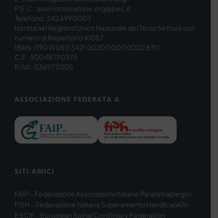
P.E.C.: ausmontecatone.org@pec.it
Telefono: 342 699 0003
Iscritta nel Registro Unico Nazionale del Terzo Settore con
numero di Repertorio 41087
IBAN: IT90 W050 3421 0020 0000 0002 830
C.F.: 90048770375
P.IVA: 03611711205
ASSOCIAZIONE FEDERATA A
SITI AMICI
FAIP – Federazione Associazioni Italiane Paratetraplegici
FISH – Federazione Italiana Superamento Handicap
Altri
ESCIF – European Spinal Cord Injury Federation