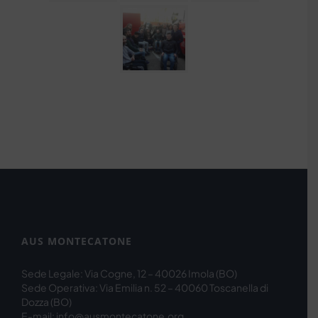
AUS MONTECATONE
Sede Legale: Via Cogne, 12 – 40026 Imola (BO)
Sede Operativa: Via Emilia n. 52 – 40060 Toscanella di
Dozza (BO)
E-mail: info@ausmontecatone.org