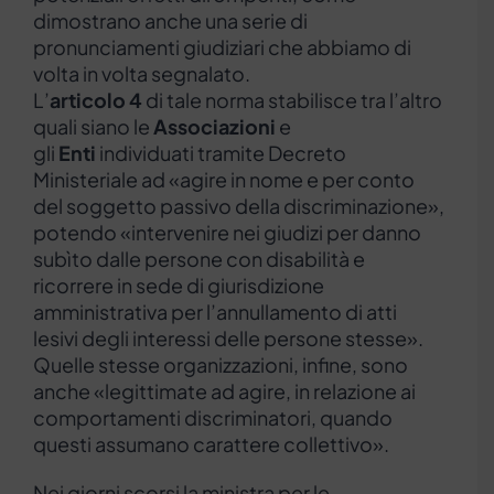
dimostrano anche una serie di
pronunciamenti giudiziari che abbiamo di
volta in volta segnalato.
L’
articolo 4
di tale norma stabilisce tra l’altro
quali siano le
Associazioni
e
gli
Enti
individuati tramite Decreto
Ministeriale ad «agire in nome e per conto
del soggetto passivo della discriminazione»,
potendo «intervenire nei giudizi per danno
subìto dalle persone con disabilità e
ricorrere in sede di giurisdizione
amministrativa per l’annullamento di atti
lesivi degli interessi delle persone stesse».
Quelle stesse organizzazioni, infine, sono
anche «legittimate ad agire, in relazione ai
comportamenti discriminatori, quando
questi assumano carattere collettivo».
Nei giorni scorsi la ministra per le