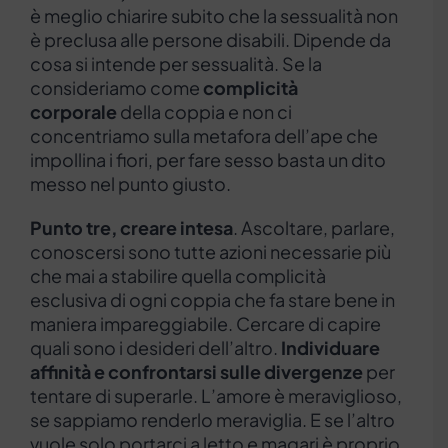
è meglio chiarire subito che la sessualità non
è preclusa alle persone disabili. Dipende da
cosa si intende per sessualità. Se la
consideriamo come
complicità
corporale
della coppia e non ci
concentriamo sulla metafora dell’ape che
impollina i fiori, per fare sesso basta un dito
messo nel punto giusto.
Punto tre, creare intesa
. Ascoltare, parlare,
conoscersi sono tutte azioni necessarie più
che mai a stabilire quella complicità
esclusiva di ogni coppia che fa stare bene in
maniera impareggiabile. Cercare di capire
quali sono i desideri dell’altro.
Individuare
affinità e confrontarsi sulle divergenze
per
tentare di superarle. L’amore è meraviglioso,
se sappiamo renderlo meraviglia. E se l’altro
vuole solo portarci a letto e magari è proprio