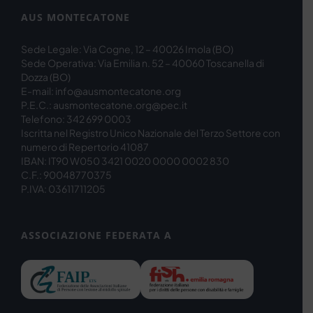
AUS MONTECATONE
Sede Legale: Via Cogne, 12 – 40026 Imola (BO)
Sede Operativa: Via Emilia n. 52 – 40060 Toscanella di
Dozza (BO)
E-mail: info@ausmontecatone.org
P.E.C.: ausmontecatone.org@pec.it
Telefono: 342 699 0003
Iscritta nel Registro Unico Nazionale del Terzo Settore con
numero di Repertorio 41087
IBAN: IT90 W050 3421 0020 0000 0002 830
C.F.: 90048770375
P.IVA: 03611711205
ASSOCIAZIONE FEDERATA A