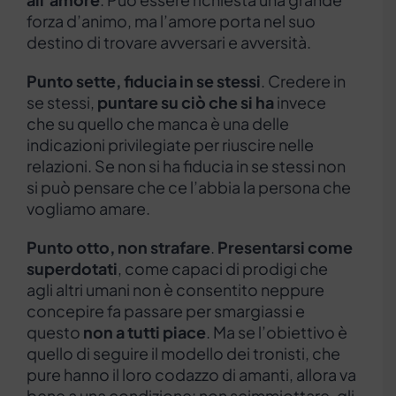
forza d’animo, ma l’amore porta nel suo
destino di trovare avversari e avversità.
Punto sette, fiducia in se stessi
. Credere in
se stessi,
puntare su ciò che si ha
invece
che su quello che manca è una delle
indicazioni privilegiate per riuscire nelle
relazioni. Se non si ha fiducia in se stessi non
si può pensare che ce l’abbia la persona che
vogliamo amare.
Punto otto, non strafare
.
Presentarsi come
superdotati
, come capaci di prodigi che
agli altri umani non è consentito neppure
concepire fa passare per smargiassi e
questo
non a tutti piace
. Ma se l’obiettivo è
quello di seguire il modello dei tronisti, che
pure hanno il loro codazzo di amanti, allora va
bene a una condizione: non scimmiottare, gli