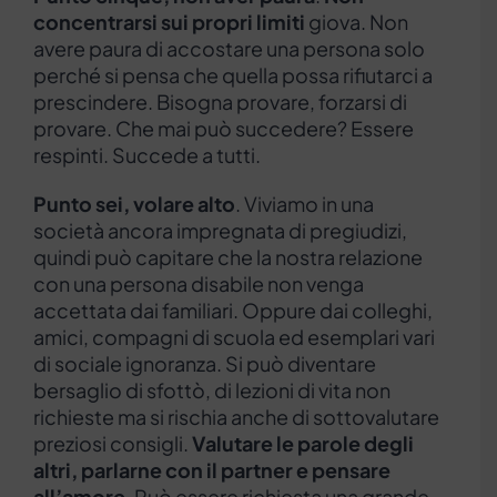
concentrarsi
sui propri limiti
giova. Non
avere paura di accostare una persona solo
perché si pensa che quella possa rifiutarci a
prescindere. Bisogna provare, forzarsi di
provare. Che mai può succedere? Essere
respinti. Succede a tutti.
Punto sei, volare alto
. Viviamo in una
società ancora impregnata di pregiudizi,
quindi può capitare che la nostra relazione
con una persona disabile non venga
accettata dai familiari. Oppure dai colleghi,
amici, compagni di scuola ed esemplari vari
di sociale ignoranza. Si può diventare
bersaglio di sfottò, di lezioni di vita non
richieste ma si rischia anche di sottovalutare
preziosi consigli.
Valutare le parole degli
altri, parlarne con il partner e pensare
all’amore
. Può essere richiesta una grande