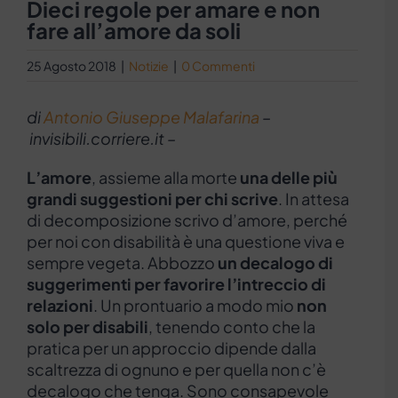
Dieci regole per amare e non
fare all’amore da soli
25 Agosto 2018
|
Notizie
|
0 Commenti
di
Antonio Giuseppe Malafarina
–
invisibili.corriere.it –
L’amore
, assieme alla morte
una delle più
grandi suggestioni per chi scrive
. In attesa
di decomposizione scrivo d’amore, perché
per noi con disabilità è una questione viva e
sempre vegeta. Abbozzo
un decalogo di
suggerimenti per favorire l’intreccio di
relazioni
. Un prontuario a modo mio
non
solo per disabili
, tenendo conto che la
pratica per un approccio dipende dalla
scaltrezza di ognuno e per quella non c’è
decalogo che tenga. Sono consapevole