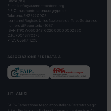
Dozza (BO)
E-mail: info@ausmontecatone.org
P.E.C.: ausmontecatone.org@pec.it
Telefono: 342 699 0003
Iscritta nel Registro Unico Nazionale del Terzo Settore con
numero di Repertorio 41087
IBAN: IT90 W050 3421 0020 0000 0002 830
C.F.: 90048770375
P.IVA: 03611711205
ASSOCIAZIONE FEDERATA A
SITI AMICI
FAIP – Federazione Associazioni Italiane Paratetraplegici
FISH – Federazione Italiana Superamento Handicap
Altri