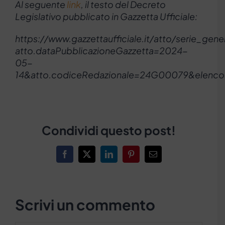
Al seguente
link
, il testo del Decreto
Legislativo pubblicato in Gazzetta Ufficiale:
https://www.gazzettaufficiale.it/atto/serie_gene
atto.dataPubblicazioneGazzetta=2024-
05-
14&atto.codiceRedazionale=24G00079&elenco3
Condividi questo post!
Facebook
X
LinkedIn
Pinterest
Email
Scrivi un commento