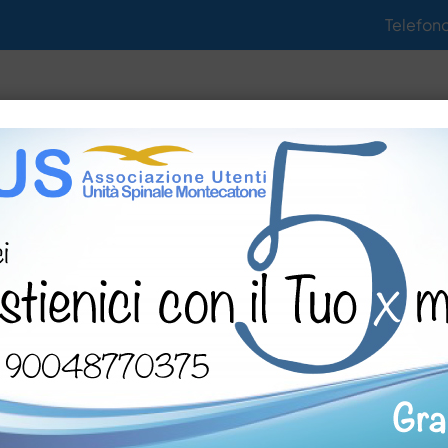
Telefon
tività
Notizie
Gallerie
Documenti
 sua Valle