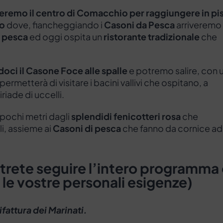
eremo il centro di Comacchio per raggiungere in pi
lo
dove, fiancheggiando i
Casoni da Pesca
arriveremo
i pesca
ed oggi ospita un
ristorante tradizionale
che
doci il Casone Foce alle spalle
e potremo salire, con 
 permetterà di visitare i bacini vallivi che ospitano, a
riade di uccelli.
 pochi metri dagli
splendidi fenicotteri rosa
che
li, assieme ai
Casoni di pesca
che fanno da cornice ad
trete seguire l’intero programma
le vostre personali esigenze)
fattura dei Marinati.