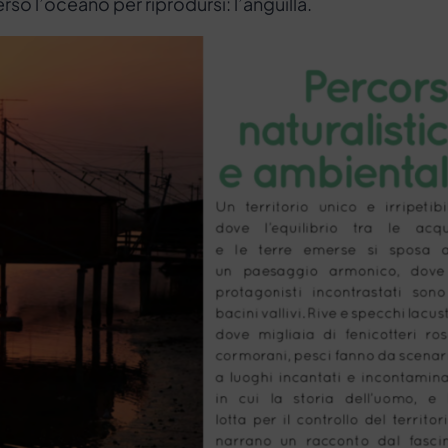
so l’oceano per riprodursi: l’anguilla.