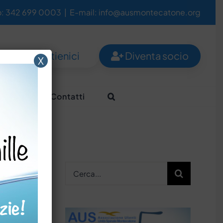
o: 342 699 0003
|
E-mail: info@ausmontecatone.org
Sostienici
Diventa socio
X
Aiutaci
Contatti
Cerca
per: