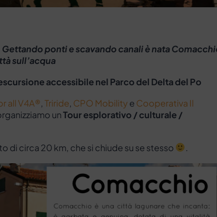
a. Gettando ponti e scavando canali è nata Comacchi
ttà sull’acqua
escursione accessibile nel Parco
del Delta del Po
or all V4A®
,
Triride
,
CPO Mobility
e
Cooperativa Il
 organizziamo un
Tour esplorativo / culturale /
to di circa 20 km, che si chiude su se stesso
.