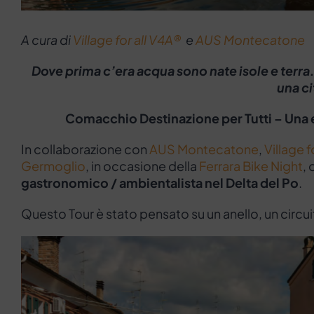
A cura di
Village for all V4A®
e
AUS Montecatone
Dove prima c’era acqua sono nate isole e terr
una ci
Comacchio Destinazione per Tutti – Una 
In collaborazione con
AUS Montecatone
,
Village f
Germoglio
, in occasione della
Ferrara Bike Night
,
gastronomico / ambientalista nel Delta del Po
.
Questo Tour è stato pensato su un anello, un circui