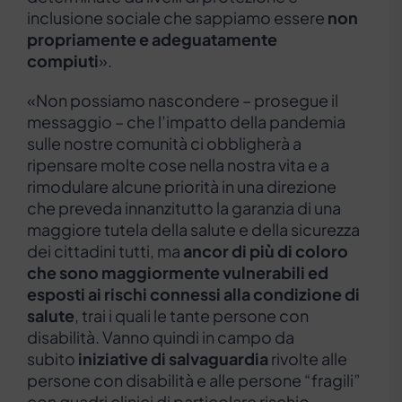
inclusione sociale che sappiamo essere
non
propriamente e adeguatamente
compiuti
».
«Non possiamo nascondere – prosegue il
messaggio – che l’impatto della pandemia
sulle nostre comunità ci obbligherà a
ripensare molte cose nella nostra vita e a
rimodulare alcune priorità in una direzione
che preveda innanzitutto la garanzia di una
maggiore tutela della salute e della sicurezza
dei cittadini tutti, ma
ancor di più di coloro
che sono maggiormente vulnerabili ed
esposti ai rischi connessi alla condizione di
salute
, trai i quali le tante persone con
disabilità. Vanno quindi in campo da
subito
iniziative di salvaguardia
rivolte alle
persone con disabilità e alle persone “fragili”
con quadri clinici di particolare rischio