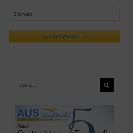
Cerca
per: