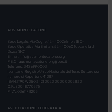
AUS MONTECATONE
Sede Legale: Via Cogne, 12 – 40026 Imola (BO)
Sede Operativa: Via Emilia n. 52 – 40060 Toscanella di
Dozza (BO)
E-mail: info@ausmontecatone.org
P.E.C.: ausmontecatone.org@pec.it
Telefono: 342 699 0003
Iscritta nel Registro Unico Nazionale del Terzo Settore con
numero di Repertorio 41087
IBAN: IT90 W050 3421 0020 0000 0002 830
C.F.: 90048770375
P.IVA: 03611711205
ASSOCIAZIONE FEDERATA A