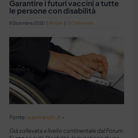
Garantire i futuri vaccini a tutte
le persone con disabilità
8 Dicembre 2020
|
Notizie
|
0 Commenti
Ingrandisci
immagine
Fonte:
superando.it
–
Già sollevata a livello continentale dal Forum
Europeo sulla Disabilità, la questione di una