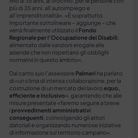
fino ai 35 anni, al tirocinio, per le persone con
più di 35 anni, all’autoimpiego e
all’imprenditorialità». «È soprattutto
importante sottolineare – aggiunge – che
verrà finalmente utilizzato il
Fondo
Regionale per l’Occupazione dei Disabili
,
alimentato dalle sanzioni erogate alle
aziende che non rispettano gli obblighi
normativi in questo àmbito».
Dal canto suo l’assessore
Palmeri
ha parlato
di «un clima di intensa collaborazione, per la
costruzione di un mercato del lavoro
equo,
efficiente e inclusivo
», garantendo che alle
misure presentate «faremo seguire a breve
i
provvedimenti amministrativi
conseguenti
, coinvolgendo gli attori
datoriali e organizzando numerose iniziative
di informazione sul territorio campano».