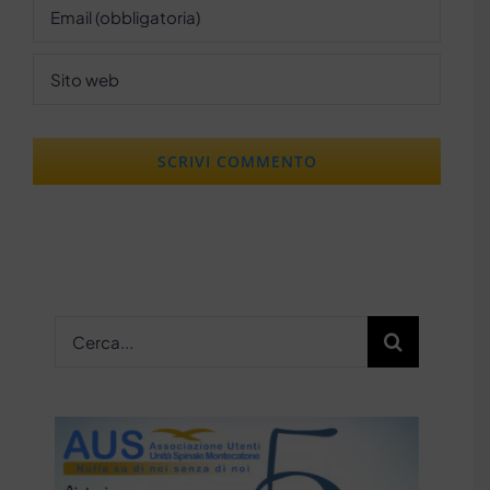
Cerca
per: