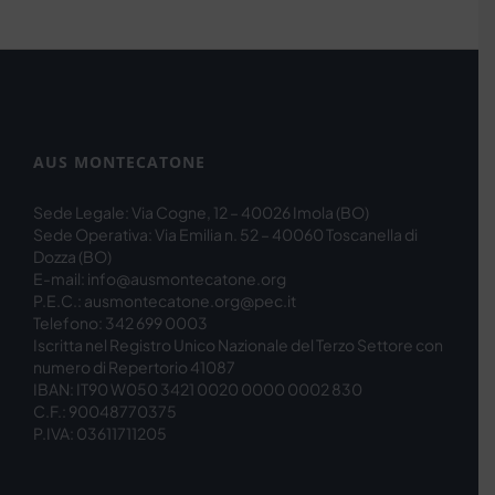
AUS MONTECATONE
Sede Legale: Via Cogne, 12 – 40026 Imola (BO)
Sede Operativa: Via Emilia n. 52 – 40060 Toscanella di
Dozza (BO)
E-mail: info@ausmontecatone.org
P.E.C.: ausmontecatone.org@pec.it
Telefono: 342 699 0003
Iscritta nel Registro Unico Nazionale del Terzo Settore con
numero di Repertorio 41087
IBAN: IT90 W050 3421 0020 0000 0002 830
C.F.: 90048770375
P.IVA: 03611711205