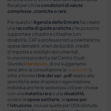
fiscali per chi ha
condizioni di salute
complesse, croniche o rare
.
Per questo l’
Agenzia delle Entrate
ha creato
una
raccolta di guide pratiche
che possono
supportare cittadini e cittadine con
disabilità, CAF e professionisti a orientarsi tra
spese detraibili, oneri deducibili, crediti
d’imposta e obblighi documentali.
In una nota prodotta dal Centro Studi
Giuridici
HandyLex
, di cui suggeriamo
senz’altro la consultazione (a
questo link
),
oltre a fornire
i link dei vari .pdf
relativi alle
specifiche aree di spesa o agevolazione,
individua anche le sezioni più utili per chi vive
con una
malattia rara
o una
disabilità
,
ovvero le
spese sanitarie
, le
spese per
l’istruzione
, incluse quelle per DSA (disturbi