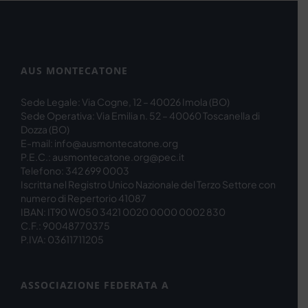
AUS MONTECATONE
Sede Legale: Via Cogne, 12 – 40026 Imola (BO)
Sede Operativa: Via Emilia n. 52 – 40060 Toscanella di
Dozza (BO)
E-mail: info@ausmontecatone.org
P.E.C.: ausmontecatone.org@pec.it
Telefono: 342 699 0003
Iscritta nel Registro Unico Nazionale del Terzo Settore con
numero di Repertorio 41087
IBAN: IT90 W050 3421 0020 0000 0002 830
C.F.: 90048770375
P.IVA: 03611711205
ASSOCIAZIONE FEDERATA A