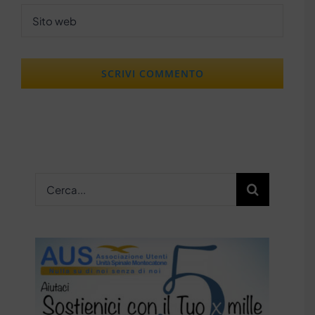
Cerca
per: