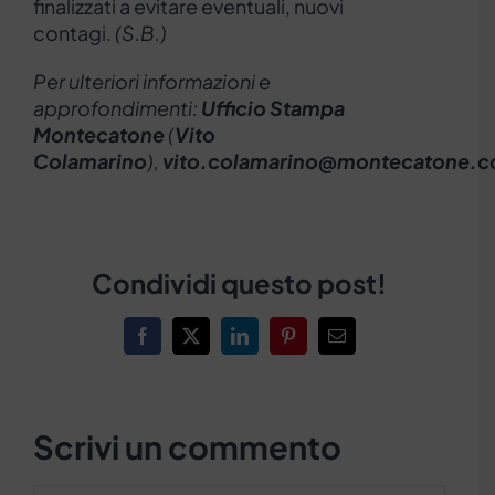
finalizzati a evitare eventuali, nuovi
contagi.
(S.B.)
Per ulteriori informazioni e
approfondimenti:
Ufficio Stampa
Montecatone
(
Vito
Colamarino
),
vito.colamarino@montecatone.
Condividi questo post!
Facebook
X
LinkedIn
Pinterest
Email
Scrivi un commento