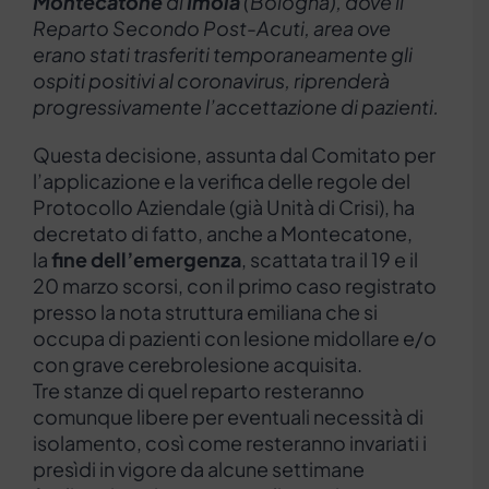
Montecatone
di
Imola
(Bologna), dove il
Reparto Secondo Post-Acuti, area ove
erano stati trasferiti temporaneamente gli
ospiti positivi al coronavirus, riprenderà
progressivamente l’accettazione di pazienti.
Questa decisione, assunta dal Comitato per
l’applicazione e la verifica delle regole del
Protocollo Aziendale (già Unità di Crisi), ha
decretato di fatto, anche a Montecatone,
la
fine dell’emergenza
, scattata tra il 19 e il
20 marzo scorsi, con il primo caso registrato
presso la nota struttura emiliana che si
occupa di pazienti con lesione midollare e/o
con grave cerebrolesione acquisita.
Tre stanze di quel reparto resteranno
comunque libere per eventuali necessità di
isolamento, così come resteranno invariati i
presìdi in vigore da alcune settimane