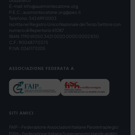
Dozza (BO)
E-mail: info@ausmontecatone.org
P.E.C.: ausmontecatone.org@pec.it
Telefono: 342 699 0003
Iscritta nel Registro Unico Nazionale del Terzo Settore con
numero di Repertorio 41087
IBAN: IT90 W050 3421 0020 0000 0002 830
C.F.: 90048770375
P.IVA: 03611711205
ASSOCIAZIONE FEDERATA A
SITI AMICI
FAIP – Federazione Associazioni Italiane Paratetraplegici
FISH – Federazione Italiana Superamento Handicap
Altri