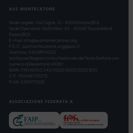
AUS MONTECATONE
Sede Legale: Via Cogne, 12 – 40026 Imola (BO)
Sede Operativa: Via Emilia n. 52 – 40060 Toscanella di
Dozza (BO)
E-mail: info@ausmontecatone.org
P.E.C.: ausmontecatone.org@pec.it
Telefono: 342 699 0003
Iscritta nel Registro Unico Nazionale del Terzo Settore con
numero di Repertorio 41087
IBAN: IT90 W050 3421 0020 0000 0002 830
C.F.: 90048770375
P.IVA: 03611711205
ASSOCIAZIONE FEDERATA A