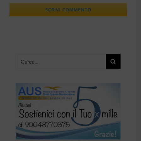
Cerca
per: