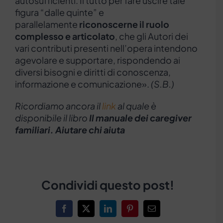
autosufficienti. Il tutto per fare uscire tale
figura “dalle quinte” e
parallelamente
riconoscerne il ruolo
complesso e articolato
, che gli Autori dei
vari contributi presenti nell’opera intendono
agevolare e supportare, rispondendo ai
diversi bisogni e diritti di conoscenza,
informazione e comunicazione».
(S.B.)
Ricordiamo ancora il
link
al quale è
disponibile il libro
Il manuale dei caregiver
familiari. Aiutare chi aiuta
Condividi questo post!
Facebook
X
LinkedIn
Pinterest
Email