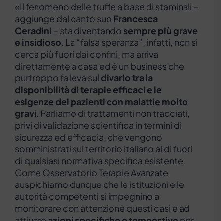
«Il fenomeno delle truffe a base di staminali –
aggiunge dal canto suo
Francesca
Ceradini
– sta diventando
sempre più grave
e insidioso
. La “falsa speranza”, infatti, non si
cerca più fuori dai confini, ma arriva
direttamente a casa ed è un business che
purtroppo fa leva sul
divario tra la
disponibilità di terapie efficaci e le
esigenze dei pazienti con malattie molto
gravi
. Parliamo di trattamenti non tracciati,
privi di validazione scientifica in termini di
sicurezza ed efficacia, che vengono
somministrati sul territorio italiano al di fuori
di qualsiasi normativa specifica esistente.
Come Osservatorio Terapie Avanzate
auspichiamo dunque che le istituzioni e le
autorità competenti si impegnino a
monitorare con attenzione questi casi e ad
attivare
azioni specifiche e tempestive
per