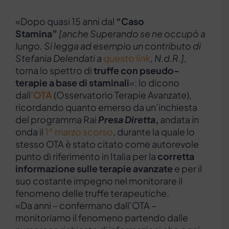
«Dopo quasi 15 anni dal
“Caso
Stamina”
[anche Superando se ne occupò a
lungo. Si legga ad esempio un contributo di
Stefania Delendati a
questo link
, N.d.R.]
,
torna lo spettro di
truffe con pseudo-
terapie a base di staminali
»: lo dicono
dall’
OTA
(Osservatorio Terapie Avanzate),
ricordando quanto emerso da un’inchiesta
del programma Rai
Presa Diretta
,
andata in
onda il
1° marzo scorso
, durante la quale lo
stesso OTA è stato citato come autorevole
punto di riferimento in Italia per la
corretta
informazione sulle terapie avanzate
e per il
suo costante impegno nel monitorare il
fenomeno delle truffe terapeutiche.
«Da anni – confermano dall’OTA –
monitoriamo il fenomeno partendo dalle