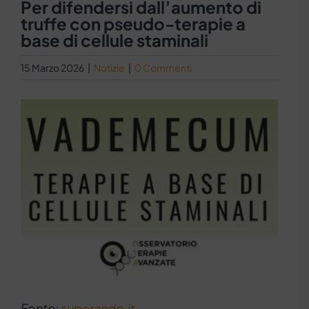
Per difendersi dall’aumento di
truffe con pseudo-terapie a
base di cellule staminali
15 Marzo 2026
|
Notizie
|
0 Commenti
Ingrandisci
immagine
Fonte:
superando.it
–