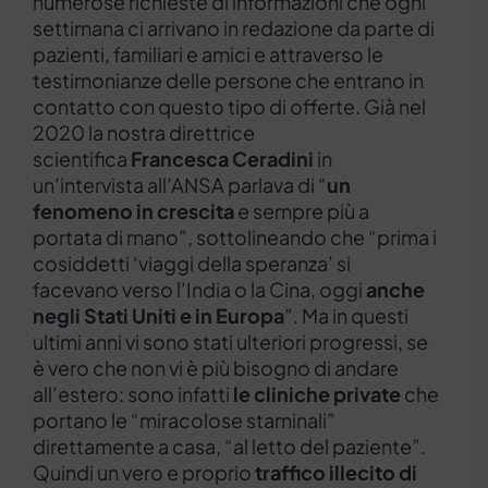
numerose richieste di informazioni che ogni
settimana ci arrivano in redazione da parte di
pazienti, familiari e amici e attraverso le
testimonianze delle persone che entrano in
contatto con questo tipo di offerte. Già nel
2020 la nostra direttrice
scientifica
Francesca Ceradini
in
un’intervista all’ANSA parlava di “
un
fenomeno in crescita
e sempre più a
portata di mano”, sottolineando che “prima i
cosiddetti ‘viaggi della speranza’ si
facevano verso l’India o la Cina, oggi
anche
negli Stati Uniti e in Europa
”. Ma in questi
ultimi anni vi sono stati ulteriori progressi, se
è vero che non vi è più bisogno di andare
all’estero: sono infatti
le cliniche private
che
portano le “miracolose staminali”
direttamente a casa, “al letto del paziente”.
Quindi un vero e proprio
traffico illecito di