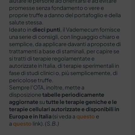
aiutare le persone ad orientarsi e ad evitare
promesse senza fondamento o vere e
proprie truffe a danno del portafoglio e della
salute stessa.
Ideato in
dieci punti
, il Vademecum fornisce
una serie di consigli, con linguaggio chiaro e
semplice, da applicare davanti a proposte di
trattamenti a base di staminali, per capire se
si tratti di terapie regolamentate e
autorizzate in Italia, di terapie sperimentali in
fase di studi clinici o, più semplicemente, di
pericolose truffe.
Sempre l’OTA, inoltre, mette a
disposizione
tabelle periodicamente
aggiornate
su
tutte le terapie geniche e le
terapie cellulari autorizzate e disponibili in
Europa e in Italia
(si veda a
questo
e
a
questo
link).
(S.B.)