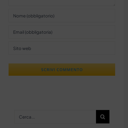
Cerca
per: