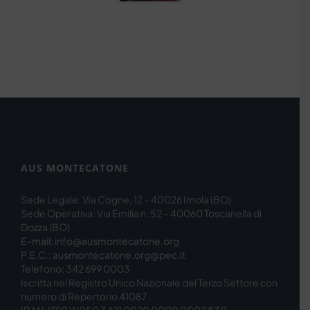
AUS MONTECATONE
Sede Legale: Via Cogne, 12 – 40026 Imola (BO)
Sede Operativa: Via Emilia n. 52 – 40060 Toscanella di
Dozza (BO)
E-mail: info@ausmontecatone.org
P.E.C.: ausmontecatone.org@pec.it
Telefono: 342 699 0003
Iscritta nel Registro Unico Nazionale del Terzo Settore con
numero di Repertorio 41087
IBAN: IT90 W050 3421 0020 0000 0002 830