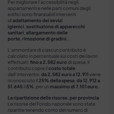
Per migliorare l’accessibilità negli
appartamenti e nelle parti comuni degli
edifici sono finanziabili interventi
di
adattamento dei sevizi
igienici
,
sostituzione di apparecchi
sanitari
,
allargamento delle
porte
,
rimozione di gradini.
.
L’ammontare di ciascun contributo è
calcolato in percentuale sui costi dei lavori
effettuati:
fino a 2.582 euro
di spesa, il
contributo copre il
costo totale
dell’intervento;
da 2.582 euro
a 12.911
viene
riconosciuto il
25% della spesa
,
da 12.912 a
51.645
il
5%
, per un
massimo di 7.101 euro.
La ripartizione delle risorse, per provincia
Le risorse del Fondo nazionale sono state
ripartite tenendo conto del numero di