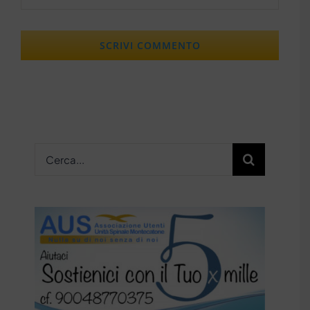
Cerca
per: