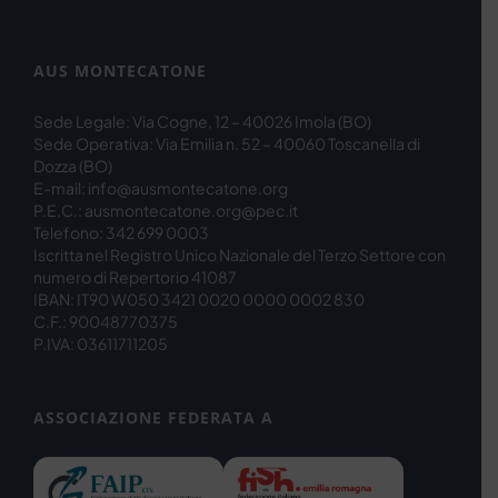
AUS MONTECATONE
Sede Legale: Via Cogne, 12 – 40026 Imola (BO)
Sede Operativa: Via Emilia n. 52 – 40060 Toscanella di
Dozza (BO)
E-mail: info@ausmontecatone.org
P.E.C.: ausmontecatone.org@pec.it
Telefono: 342 699 0003
Iscritta nel Registro Unico Nazionale del Terzo Settore con
numero di Repertorio 41087
IBAN: IT90 W050 3421 0020 0000 0002 830
C.F.: 90048770375
P.IVA: 03611711205
ASSOCIAZIONE FEDERATA A