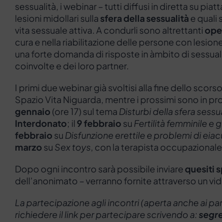
sessualità, i webinar – tutti diffusi in diretta su pia
lesioni midollari sulla
sfera della sessualità
e quali 
vita sessuale attiva. A condurli sono altrettanti
oper
cura e nella riabilitazione delle persone con lesione
una forte domanda di risposte in àmbito di sessuali
coinvolte e dei loro partner.
I primi due webinar già svoltisi alla fine dello sco
Spazio Vita Niguarda, mentre i prossimi sono in pro
gennaio
(ore 17) sul tema
Disturbi della sfera sess
Interdonato
; il
9 febbraio
su
Fertilità femminile e 
febbraio
su
Disfunzione erettile e problemi di eia
marzo
su
Sex toys
, con la terapista occupazional
Dopo ogni incontro sarà possibile inviare
quesiti s
dell’anonimato – verranno fornite attraverso un 
La partecipazione agli incontri (aperta anche ai partn
richiedere il link per partecipare scrivendo a:
segr