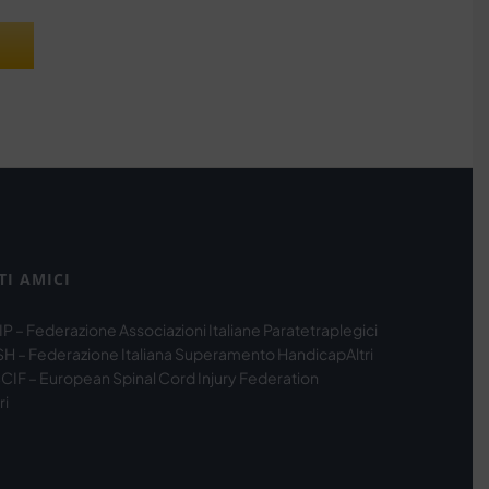
TI AMICI
IP – Federazione Associazioni Italiane Paratetraplegici
SH – Federazione Italiana Superamento Handicap
Altri
CIF – European Spinal Cord Injury Federation
ri