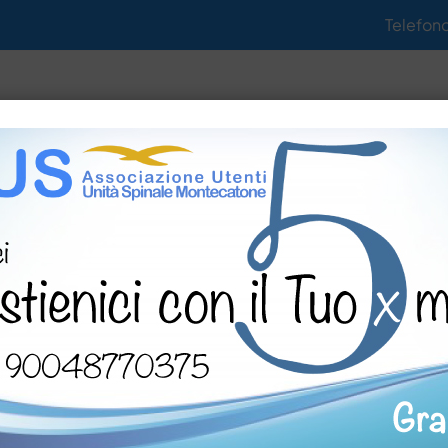
Telefon
tività
Notizie
Gallerie
Documenti
: un ciclo di incontri online