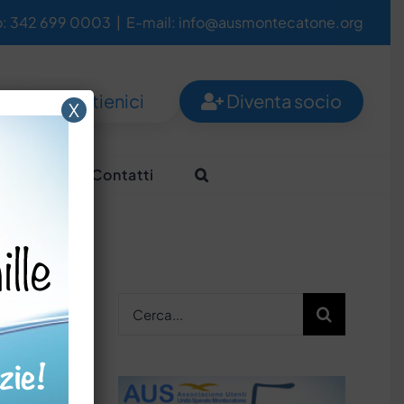
o: 342 699 0003
|
E-mail: info@ausmontecatone.org
Sostienici
Diventa socio
X
Aiutaci
Contatti
Cerca
per: