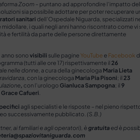
ttaforma
Zoom
– puntano ad approfondire l’impatto del
soluzioni sia possibile adottare per poter recuperare u
atori sanitari
dell’Ospedale Niguarda, specializzati ne
 midollare, i quali negli anni hanno riscontrato come vi 
tà e fertilità da parte delle persone direttamente
rso anno sono
visibili
sulle pagine
YouTube
e
Facebook
d
gramma (tutti alle ore 17) rispettivamente il
26
uale nelle donne
, a cura della ginecologa
Maria Lieta
gravidanza
, con la ginecologa
Maria Pia Pisoni
; il
23
culazione
,
con l’urologo
Gianluca Sampogna
; il
9
e
Grace Cafueri
.
pecifici
agli specialisti e le risposte – nel pieno rispett
video successivamente pubblicato.
(S.B.)
er, ai familiari e agli operatori), è
gratuita
ed è possib
eteria@spaziovitaniguarda.com