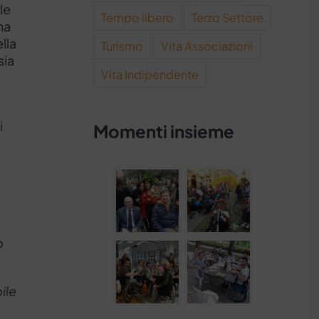
le
Tempo libero
Terzo Settore
na
lla
Turismo
Vita Associazioni
sia
Vita Indipendente
i
Momenti insieme
o
ile