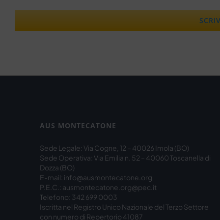
AUS MONTECATONE
Sede Legale: Via Cogne, 12 – 40026 Imola (BO)
Sede Operativa: Via Emilia n. 52 – 40060 Toscanella di
Dozza (BO)
E-mail: info@ausmontecatone.org
P.E.C.: ausmontecatone.org@pec.it
Telefono: 342 699 0003
Iscritta nel Registro Unico Nazionale del Terzo Settore
con numero di Repertorio 41087