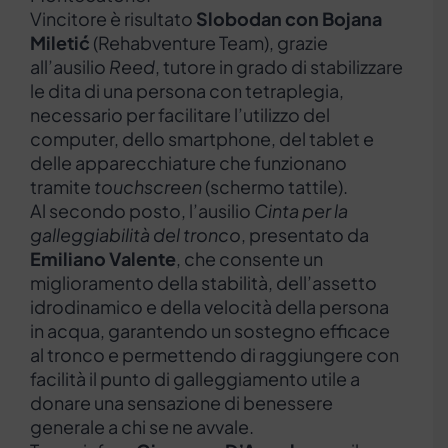
Vincitore è risultato
Slobodan con Bojana
Miletić
(Rehabventure Team), grazie
all’ausilio
Reed
, tutore in grado di stabilizzare
le dita di una persona con tetraplegia,
necessario per facilitare l’utilizzo del
computer, dello smartphone, del tablet e
delle apparecchiature che funzionano
tramite
touchscreen
(schermo tattile).
Al secondo posto, l’ausilio
Cinta per la
galleggiabilità del tronco
, presentato da
Emiliano Valente
, che consente un
miglioramento della stabilità, dell’assetto
idrodinamico e della velocità della persona
in acqua, garantendo un sostegno efficace
al tronco e permettendo di raggiungere con
facilità il punto di galleggiamento utile a
donare una sensazione di benessere
generale a chi se ne avvale.