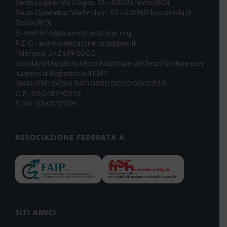
Sede Legale: Via Cogne, 12 – 40026 Imola (BO)
Sede Operativa: Via Emilia n. 52 – 40060 Toscanella di
Dozza (BO)
E-mail: info@ausmontecatone.org
P.E.C.: ausmontecatone.org@pec.it
Telefono: 342 699 0003
Iscritta nel Registro Unico Nazionale del Terzo Settore con
numero di Repertorio 41087
IBAN: IT90 W050 3421 0020 0000 0002 830
C.F.: 90048770375
P.IVA: 03611711205
ASSOCIAZIONE FEDERATA A
SITI AMICI