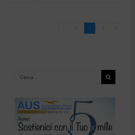
1
2
3
Cerca
per: