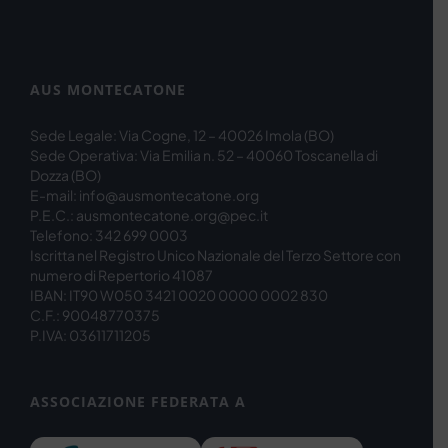
AUS MONTECATONE
Sede Legale: Via Cogne, 12 – 40026 Imola (BO)
Sede Operativa: Via Emilia n. 52 – 40060 Toscanella di
Dozza (BO)
E-mail: info@ausmontecatone.org
P.E.C.: ausmontecatone.org@pec.it
Telefono: 342 699 0003
Iscritta nel Registro Unico Nazionale del Terzo Settore con
numero di Repertorio 41087
IBAN: IT90 W050 3421 0020 0000 0002 830
C.F.: 90048770375
P.IVA: 03611711205
ASSOCIAZIONE FEDERATA A